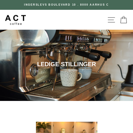
Skip
INGERSLEVS BOULEVARD 10 . 8000 AARHUS C
to
Pause
content
slideshow
SITE NAV
CA
LEDIGE STILLINGER