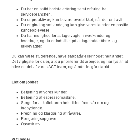
Du har en solid barista erfaring samt erfaring fra
servicebranchen.
Du er proaktiv og kan bevare overblikket, når der er travlt.
Du er glad og smilende, og kan give vores kunder en positiv
kundeoplevelse.
Du har mulighed for at tage vagter i weekender og
hverdage, og du er indstillet på at tage både åbne- og
lukkevagter.
Du kan være studerende, have sabbatår eller noget helt andet.
Det vigtigste for os er, at du prioriterer dit arbejde, og har lyst til at
blive en del af vores ACT team, også når det går stærkt.
Lidt om jobbet
Betjening af vores kunder.
Betjening af espressomaskine.
Sørge for at kaffebaren hele tiden fremstår ren og
indbydende.
Prepning og klargøring af råvarer.
Rengøringsopgaver.
Opvask mv.
Vi tilbyder