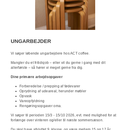
UNGARBEJDER
Vi søger løbende ungarbejdere hos ACT coffee.
Mangler du et fritidsjob – eller vil du gerne i gang med dit
allerførste – så hører vi meget gerne fra dig.
Dine primære arbejdsopgaver
Forberedelse / prepping af fødevarer
Oprydning af udeareal, herunder møbler
Opvask
Vareopfyldning
Rengøringsopgaver oma.
Vi søger til perioden 15/3 - 15/10 2026, evt. med mulighed for at
forlænge over vinteren og/eller til næste sommersæson.
Du skal have afsluttet 9. klasse, og være mellem 15 og 17 år.