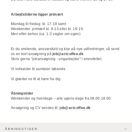
Arbejdstiderne ligger primært
Mandag til fredag: kl. 17-19 samt
Weekender: primært kl. 9-13 eller kl. 16-19.
Men efter behov (ca. 1-2 vagter om ugen).
Er du smilende, ansvarsfuld og klar på nye udfordringer, så send
os en kort ansøgning på
job@actcoffee.dk
.
Skriv gerne "jobansøgning - ungarbejder" i emnefeltet.
Vi indkalder til samtaler løbende.
Vi glæder os til at høre fra dig.
Åbningstider
Weekender og hverdage – alle ugens dage fra 08.00-18.00.
Ansøgning og CV sendes til:
job@actcoffee.dk
ÅBNINGSTIDER